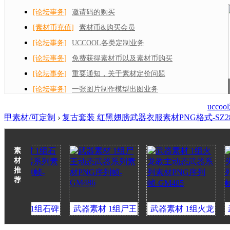
[论坛事务]
邀请码的购买
[素材币充值]
素材币&购买会员
[论坛事务]
UCCOOL各类定制业务
[论坛事务]
免费获得素材币以及素材币购买
[论坛事务]
重要通知，关于素材定价问题
[论坛事务]
一张图片制作模型出图业务
ucc
甲素材/可定制
›
复古套装 红黑翅膀武器衣服素材PNG格式-SZ28
素
材
推
荐
 1组石碑
武器素材 1组尸王
武器素材 1组火龙
武器素材
系列素材
动态武器系列素材
教主动态武器系列
巨魔动态