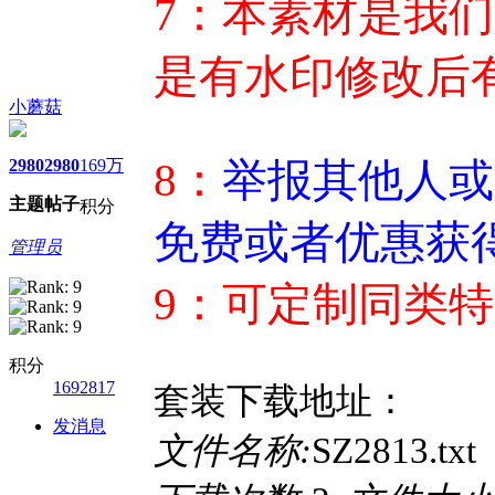
7：本素材是我
是有水印修改后
小蘑菇
8：
举报其他人或
2980
2980
169万
主题
帖子
积分
免费或者优惠获
管理员
9：可定制同类
积分
1692817
套装下载地址：
发消息
文件名称:
SZ2813.txt