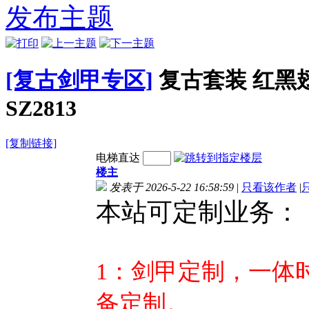
序列帧-
PNG序列帧-
素材PNG序列帧-
素材PN
发布主题
87
GM486
GM485
GM
[复古剑甲专区]
复古套装 红黑
SZ2813
[复制链接]
电梯直达
楼主
发表于 2026-5-22 16:58:59
|
只看该作者
|
本站可定制业务：
1
：剑甲定制，一体
备定制。