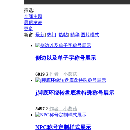
材PNG
特效称号素材PNG
特效称号素材PNG
态特效称
678
筛选:
格式 -CH677
格式 -CH676
PNG格式 
全部主题
最后发表
更多
新窗
|
最新
|
热门
|
热帖
|
精华
图片模式
侧边以及单子字称号展示
6019
3
作者：小蘑菇
j脚底环绕转盘底盘特殊称号展示
5497
2
作者：小蘑菇
NPC称号定制样式展示