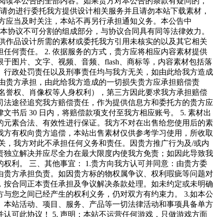
细阅读本公告的全部内容。如果贵方对本公告的条款有疑问的，
，请勿进行委托我方提供设计相关服务并且请勿本站下载素材，
作方应当及时关注，本站不再另行承担通知义务。本公告中
容是本协议不可分割的组成部分，与协议合同具有同等法律效力。
提供作品设计所需的素材或委托我方引用未核实的以及其它相关
何责任。 2. 依据服务的方式，贵方应将相应内容素材提供
图片、文字、视频、音频、flash、商标等，内容素材包括落
、行政处罚责任以及刑事责任均与我方无关，如由此给我方造成
任由贵方承担，由此给我方造成的一切损失贵方应承担赔偿责
及名誉权、肖像权等人身权利），第三方因此要求我方承担赔偿
司法途径追究我方赔偿责任，作为提供信息方和委托方的贵方应
 30 日内，将赔偿款项支付至我方相应账号。 5. 素材出
的元素合法、有效性进行保证。我方不对在出售给您使用后的素
我方有权向贵方追偿，本站出售素材仅供参考学习使用，所收取
无关，我方对此不承担任何义务和责任。因贵方推广行为及/或内
责独立解决并应尽全力在最大限度内使我方免责；如因此导致我
利。 三、其他事宜： 1.贵方向我方认可并同意：由贵方委
由贵方承担负责。如因贵方标的物权属争议、权利瑕疵等问题对
，按合同正本责任承担及争议解决条款处理。如未约定或未明确
与您之间已经产生的权利义务，仍对双方有约束力。 3.如本公
告、本站活动、项目、服务、产品等一切法律活动和事项具备单方
可此协议！ 5. 声明：本站不运营任何游戏，只做游戏方面