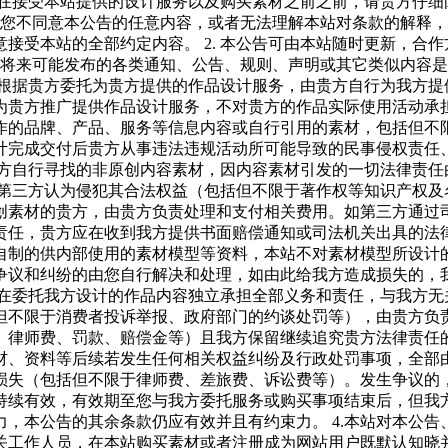
1.在接受本站提供的设计服务以及购买素材之前之前，请贵方仔
果您不同意本公告的任意内容，或者无法理解本站对条款的解释
接受本站的全部约定内容。 2. 本公告可由本站随时更新，合
布的或将来可能发布的各类通知、公告、规则、声明或其它类似内
我方根据贵方委托为贵方提供的作品设计服务，由贵方自行为我方
贵方推广提供作品设计服务，不对贵方的作品实际使用活动承担任
的品牌、产品、服务等信息内容或自行引用的素材，包括但不限于
计完成交付后贵方从事违法违规活动所可能导致的民事侵权责任
托我方自行寻找的非原创内容素材，因内容素材引发的一切法律责
此被第三方认为侵犯其合法权益（包括但不限于著作权等知识产权
创素材的贵方，由贵方负责处理和支付相关费用。如第三方通过
，贵方应在收到我方提供书面赔偿通知或司法机关出具的法律文书后
自制的供内部使用的素材模型等资料，本站不对素材模型所设计
争议和纠纷的由您自行解决和处理，如由此给我方造成损失的，
方对在委托我方设计的作品内容独立承担全部义务和责任，与我方
但不限于消费者投诉举报、政府部门的约谈处罚等），由贵方负
律师费、罚款、赔偿金等）且我方保留继续追究贵方法律责任的权
材、资料等后续若发生任何相关权益纠纷及行政处罚事项，全部
损失（包括但不限于律师费、差旅费、诉讼费等）。发生争议的
您持续有效，有效期至您与我方委托服务或购买事项结束后，但我方
，本公告的其余条款仍应有效并且有约束力。 4.本站对本公
工作人员，在本站购买素材或者注册成为网站用户既默认知晓并认