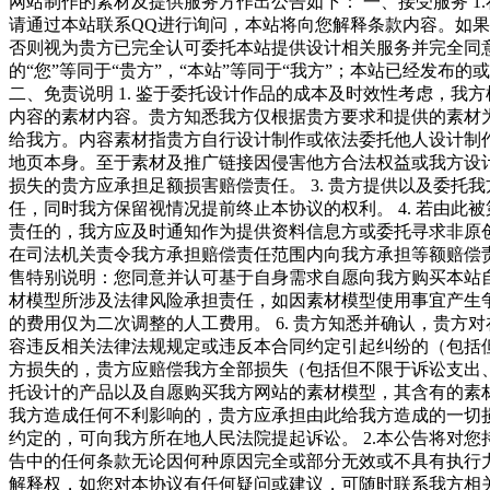
网站制作的素材及提供服务方作出公告如下： 一、接受服务 
请通过本站联系QQ进行询问，本站将向您解释条款内容。如
否则视为贵方已完全认可委托本站提供设计相关服务并完全同意
的“您”等同于“贵方”，“本站”等同于“我方”；本站已经发
二、免责说明 1. 鉴于委托设计作品的成本及时效性考虑，
内容的素材内容。贵方知悉我方仅根据贵方要求和提供的素材为
给我方。内容素材指贵方自行设计制作或依法委托他人设计制作
地页本身。至于素材及推广链接因侵害他方合法权益或我方设
损失的贵方应承担足额损害赔偿责任。 3. 贵方提供以及委
任，同时我方保留视情况提前终止本协议的权利。 4. 若由
责任的，我方应及时通知作为提供资料信息方或委托寻求非原
在司法机关责令我方承担赔偿责任范围内向我方承担等额赔偿责任
售特别说明：您同意并认可基于自身需求自愿向我方购买本站
材模型所涉及法律风险承担责任，如因素材模型使用事宜产生
的费用仅为二次调整的人工费用。 6. 贵方知悉并确认，贵
容违反相关法律法规规定或违反本合同约定引起纠纷的（包括
方损失的，贵方应赔偿我方全部损失（包括但不限于诉讼支出、
托设计的产品以及自愿购买我方网站的素材模型，其含有的素
我方造成任何不利影响的，贵方应承担由此给我方造成的一切
约定的，可向我方所在地人民法院提起诉讼。 2.本公告将对
告中的任何条款无论因何种原因完全或部分无效或不具有执行力
解释权，如您对本协议有任何疑问或建议，可随时联系我方相关