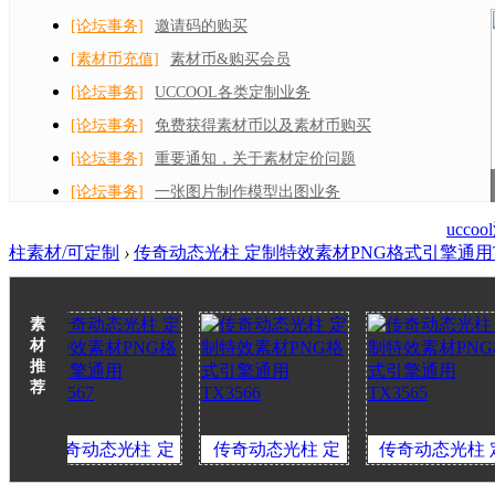
[论坛事务]
邀请码的购买
[素材币充值]
素材币&购买会员
[论坛事务]
UCCOOL各类定制业务
[论坛事务]
免费获得素材币以及素材币购买
[论坛事务]
重要通知，关于素材定价问题
[论坛事务]
一张图片制作模型出图业务
ucc
柱素材/可定制
›
传奇动态光柱 定制特效素材PNG格式引擎通用TX
素
材
推
荐
奇动态光柱 定
传奇动态光柱 定
传奇动态光柱 定
特效素材PNG格
制特效素材PNG格
制特效素材PNG格
制