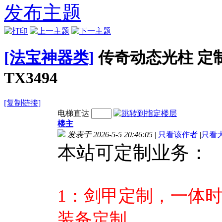
式引擎通用
式引擎通用
式引擎通用
发布主题
TX3567
TX3566
TX3565
[法宝神器类]
传奇动态光柱 定
TX3494
[复制链接]
电梯直达
楼主
发表于 2026-5-5 20:46:05
|
只看该作者
|
只看
本站可定制业务：
1：剑甲定制，一体
装备定制。