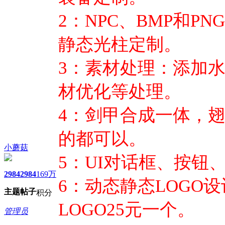
2：NPC、BMP和P
静态光柱定制。
3：素材处理：添加
材优化等处理。
4：剑甲合成一体，
的都可以。
小蘑菇
5：UI对话框、按钮
2984
2984
169万
6：动态静态LOGO
主题
帖子
积分
LOGO25元一个。
管理员